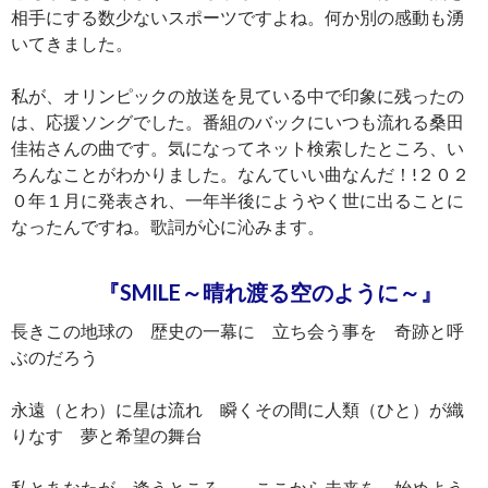
相手にする数少ないスポーツですよね。何か別の感動も湧
いてきました。
私が、オリンピックの放送を見ている中で印象に残ったの
は、応援ソングでした。番組のバックにいつも流れる桑田
佳祐さんの曲です。気になってネット検索したところ、い
ろんなことがわかりました。なんていい曲なんだ！!２０２
０年１月に発表され、一年半後にようやく世に出ることに
なったんですね。歌詞が心に沁みます。
『SMILE～晴れ渡る空のように～』
長きこの地球の 歴史の一幕に 立ち会う事を 奇跡と呼
ぶのだろう
永遠（とわ）に星は流れ 瞬くその間に人類（ひと）が織
りなす 夢と希望の舞台
私とあなたが 逢うところ ここから未来を 始めよう