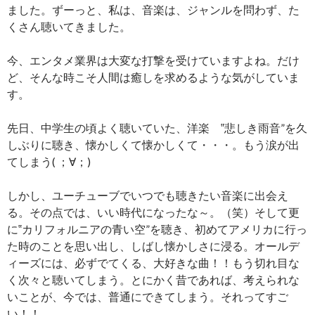
ました。ずーっと、私は、音楽は、ジャンルを問わず、た
くさん聴いてきました。
今、エンタメ業界は大変な打撃を受けていますよね。だけ
ど、そんな時こそ人間は癒しを求めるような気がしていま
す。
先日、中学生の頃よく聴いていた、洋楽 ‟悲しき雨音”を久
しぶりに聴き、懐かしくて懐かしくて・・・。もう涙が出
てしまう( ；∀；)
しかし、ユーチューブでいつでも聴きたい音楽に出会え
る。その点では、いい時代になったな～。（笑）そして更
に‟カリフォルニアの青い空”を聴き、初めてアメリカに行っ
た時のことを思い出し、しばし懐かしさに浸る。オールデ
ィーズには、必ずでてくる、大好きな曲！！もう切れ目な
く次々と聴いてしまう。とにかく昔であれば、考えられな
いことが、今では、普通にできてしまう。それってすご
い！！