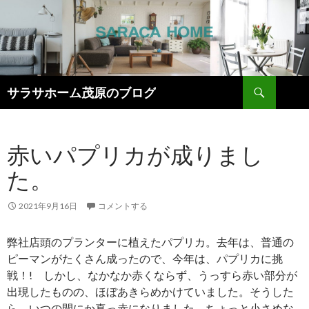
検
サラサホーム茂原のブログ
索
コ
ン
テ
赤いパプリカが成りまし
ン
ツ
た。
へ
ス
キ
2021年9月16日
コメントする
ッ
プ
弊社店頭のプランターに植えたパプリカ。去年は、普通の
ピーマンがたくさん成ったので、今年は、パプリカに挑
戦！! しかし、なかなか赤くならず、うっすら赤い部分が
出現したものの、ほぼあきらめかけていました。そうした
ら、いつの間にか真っ赤になりました。ちょっと小さめな