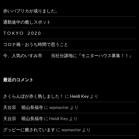
赤いパプリカが成りました。
通勤途中の癒しスポット
T O K Y O 2 0 2 0
コロナ禍・おうち時間で思うこと
今、人気のいすみ市 当社分譲地に『モニターハウス募集！！』
最近のコメント
さくらんぼが赤く熟しました！
に
Heidi Key
より
天台宗 硯山長福寺
に
wpmaster
より
天台宗 硯山長福寺
に
Heidi Key
より
グッピーに癒されています
に
wpmaster
より