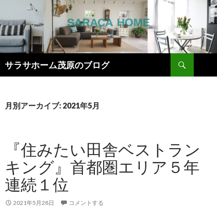
検
サラサホーム茂原のブログ
索
コ
ン
テ
ン
月別アーカイブ: 2021年5月
ツ
へ
ス
『住みたい田舎ベストラン
キ
ッ
キング』首都圏エリア５年
プ
連続１位
2021年5月28日
コメントする