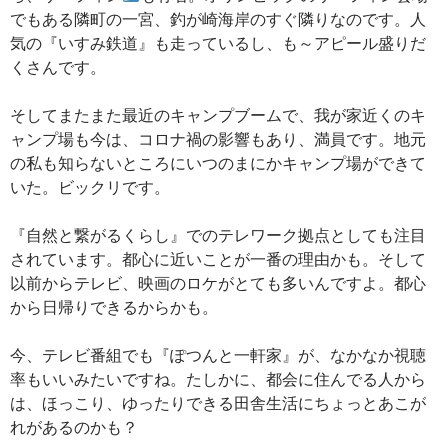
でもある隣町の一宮、釣が崎海岸のすぐ隣りなのです。人
気の『いすみ鉄道』も走っているし、も～アピール盛りだ
くさんです。
そしてまたまた最近のキャンプブームで、我が家近くのキ
ャンプ場も今は、コロナ禍の影響もあり、満員です。地元
の私も知らないところにいつのまにかキャンプ場ができて
いた。ビックリです。
『自然と繋がるくらし』でのテレワーク拠点としても注目
されています。都心に近いことが一番の理由かも。そして
以前からテレビ、映画のロケがとても多いんですよ。都心
から日帰りできるからかも。
今、テレビ番組でも『ぽつんと一軒家』が、なかなか視聴
率もいいみたいですね。たしかに、都会に住んでる人から
は、ほっこり、ゆったりできる田舎生活にちょっとあこが
れがあるのかも？