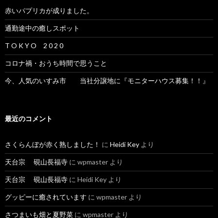
赤いパプリカが成りました。
通勤途中の癒しスポット
T O K Y O 2 0 2 0
コロナ禍・おうち時間で思うこと
今、人気のいすみ市 当社分譲地に『モニターハウス募集！！』
最近のコメント
さくらんぼが赤く熟しました！
に
Heidi Key
より
天台宗 硯山長福寺
に
wpmaster
より
天台宗 硯山長福寺
に
Heidi Key
より
グッピーに癒されています
に
wpmaster
より
さつまいも畑と夏野菜
に
wpmaster
より