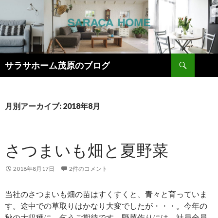
検
サラサホーム茂原のブログ
索
コ
ン
テ
ン
月別アーカイブ: 2018年8月
ツ
へ
ス
さつまいも畑と夏野菜
キ
ッ
プ
2018年8月17日
2件のコメント
当社のさつまいも畑の苗はすくすくと、青々と育っていま
す。途中での草取りはかなり大変でしたが・・・。今年の
秋の大収穫に、乞うご期待です。野菜作りには、社員全員