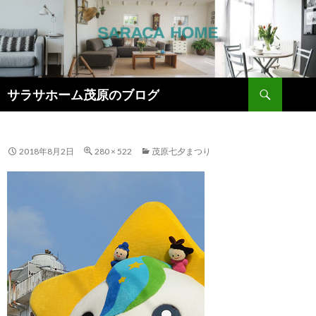
検
サラサホーム茂原のブログ
索
コ
ン
テ
ン
2018年8月2日
280 × 522
茂原七夕まつり
ツ
へ
ス
キ
ッ
プ