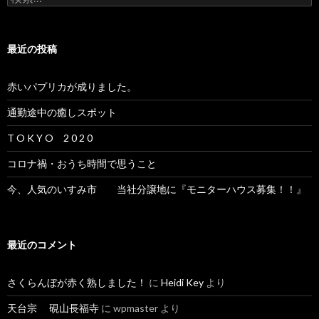
索:
最近の投稿
赤いパプリカが成りました。
通勤途中の癒しスポット
T O K Y O 2 0 2 0
コロナ禍・おうち時間で思うこと
今、人気のいすみ市 当社分譲地に『モニターハウス募集！！』
最近のコメント
さくらんぼが赤く熟しました！
に
Heidi Key
より
天台宗 硯山長福寺
に
wpmaster
より