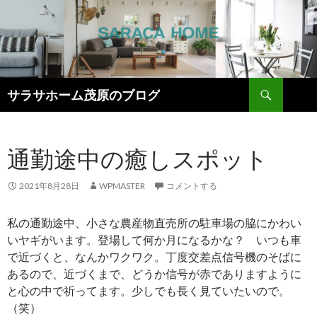
検
サラサホーム茂原のブログ
索
コ
ン
テ
通勤途中の癒しスポット
ン
ツ
へ
2021年8月28日
WPMASTER
コメントする
ス
キ
私の通勤途中、小さな農産物直売所の駐車場の脇にかわい
ッ
いヤギがいます。登場して何か月になるかな？ いつも車
プ
で近づくと、なんかワクワク。丁度交差点信号機のそばに
あるので、近づくまで、どうか信号が赤でありますように
と心の中で祈ってます。少しでも長く見ていたいので。
（笑）