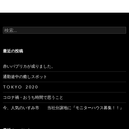
検
索:
最近の投稿
赤いパプリカが成りました。
通勤途中の癒しスポット
T O K Y O 2 0 2 0
コロナ禍・おうち時間で思うこと
今、人気のいすみ市 当社分譲地に『モニターハウス募集！！』