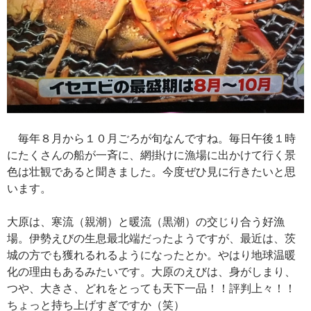
毎年８月から１０月ごろが旬なんですね。毎日午後１時
にたくさんの船が一斉に、網掛けに漁場に出かけて行く景
色は壮観であると聞きました。今度ぜひ見に行きたいと思
います。
大原は、寒流（親潮）と暖流（黒潮）の交じり合う好漁
場。伊勢えびの生息最北端だったようですが、最近は、茨
城の方でも獲れるれるようになったとか。やはり地球温暖
化の理由もあるみたいです。大原のえびは、身がしまり、
つや、大きさ、どれをとっても天下一品！！評判上々！！
ちょっと持ち上げすぎですか（笑）