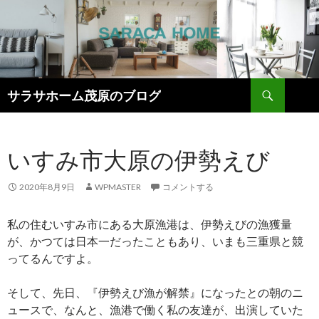
検
サラサホーム茂原のブログ
索
コ
ン
テ
いすみ市大原の伊勢えび
ン
ツ
へ
2020年8月9日
WPMASTER
コメントする
ス
キ
私の住むいすみ市にある大原漁港は、伊勢えびの漁獲量
ッ
が、かつては日本一だったこともあり、いまも三重県と競
プ
ってるんですよ。
そして、先日、『伊勢えび漁が解禁』になったとの朝のニ
ュースで、なんと、漁港で働く私の友達が、出演していた