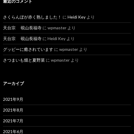
最近のコメント
さくらんぼが赤く熟しました！
に
Heidi Key
より
天台宗 硯山長福寺
に
wpmaster
より
天台宗 硯山長福寺
に
Heidi Key
より
グッピーに癒されています
に
wpmaster
より
さつまいも畑と夏野菜
に
wpmaster
より
アーカイブ
2021年9月
2021年8月
2021年7月
2021年6月