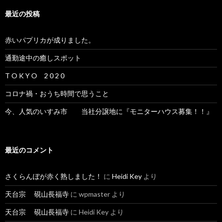
最近の投稿
赤いパプリカが成りました。
通勤途中の癒しスポット
T O K Y O 2 0 2 0
コロナ禍・おうち時間で思うこと
今、人気のいすみ市 当社分譲地に『モニターハウス募集！！』
最近のコメント
さくらんぼが赤く熟しました！
に
Heidi Key
より
天台宗 硯山長福寺
に
wpmaster
より
天台宗 硯山長福寺
に
Heidi Key
より