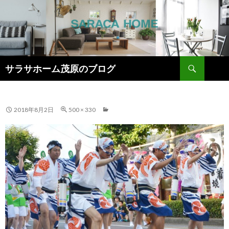
検
サラサホーム茂原のブログ
索
コ
ン
テ
ン
2018年8月2日
500 × 330
ツ
へ
ス
キ
ッ
プ