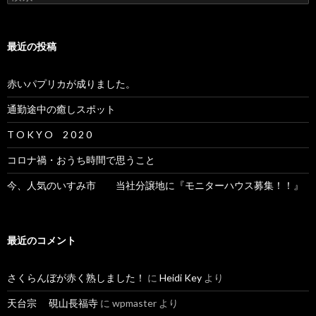
索:
最近の投稿
赤いパプリカが成りました。
通勤途中の癒しスポット
T O K Y O 2 0 2 0
コロナ禍・おうち時間で思うこと
今、人気のいすみ市 当社分譲地に『モニターハウス募集！！』
最近のコメント
さくらんぼが赤く熟しました！
に
Heidi Key
より
天台宗 硯山長福寺
に
wpmaster
より