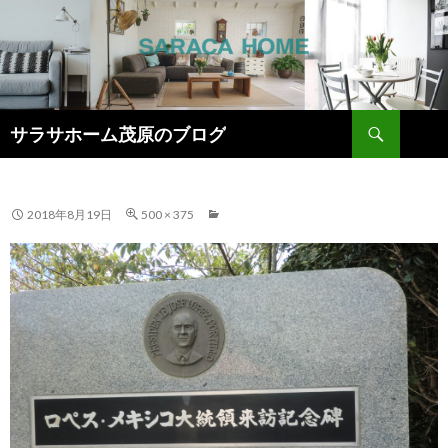
検
サラサホーム茂原のブログ
索
コ
ン
テ
ン
2018年8月19日
500 × 375
ツ
へ
ス
キ
ッ
プ