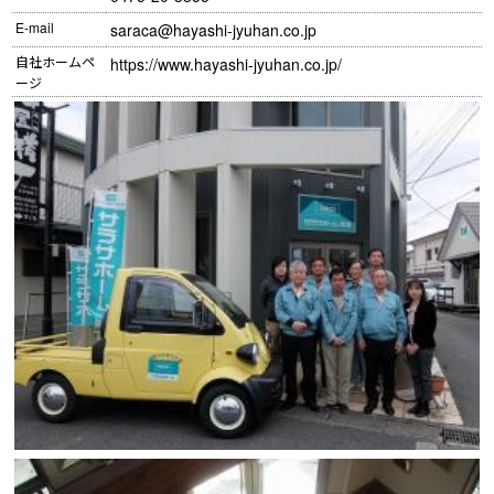
E-mail
saraca@hayashi-jyuhan.co.jp
自社ホームペ
https://www.hayashi-jyuhan.co.jp/
ージ