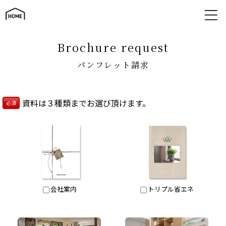
パンフレット請求
brochure request
パンフレット請求
資料は３種類までお選び頂けます。
必須
会社案内
トリプル省エネ