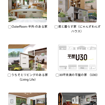
OuterRoom-半外-のある家
君と暮らす家（にゃんずわんず
ハウス）
うちそとリビングのある家
30坪未満の平屋の家 （U30）
（Living Life）