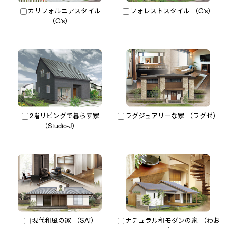
カリフォルニアスタイル
フォレストスタイル （G's）
（G's）
2階リビングで暮らす家
ラグジュアリーな家 （ラグゼ）
（Studio-J）
現代和風の家 （SAi）
ナチュラル和モダンの家 （わお